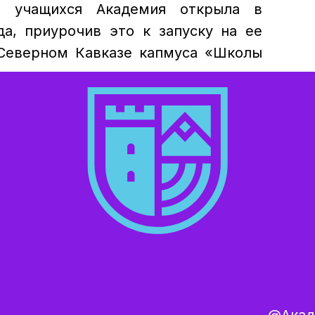
 учащихся Академия открыла в
а, приурочив это к запуску на ее
 Северном Кавказе капмуса «Школы
демии совершенно бесплатно для
ики и учащихся из СКФО благодаря
ю проекта со стороны группы
». Проект также поддержан главой
шетия Махмудом-Али Калиматовым
 региона.