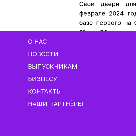
Свои двери для
феврале 2024 год
базе первого на
21» от Сбера.
О НАС
Обучение в Ака
НОВОСТИ
жителей республ
ВЫПУСКНИКАМ
финансировани
БИЗНЕСУ
компаний «Сафмар
Республики Ингу
КОНТАКТЫ
и Правительством
НАШИ ПАРТНЁРЫ
Подробнее